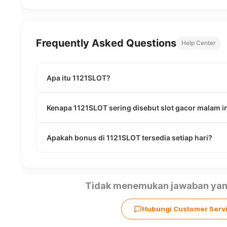
Frequently Asked Questions
Help Center
Apa itu 1121SLOT?
Kenapa 1121SLOT sering disebut slot gacor malam i
Apakah bonus di 1121SLOT tersedia setiap hari?
Tidak menemukan jawaban yan
Hubungi Customer Serv