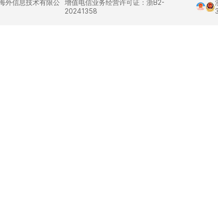
里巴巴海外信息技术有限公
增值电信业务经营许可证：浙B2-
20241358