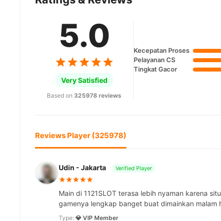
5.0
Kecepatan Proses
Pelayanan CS
Tingkat Gacor
Very Satisfied
Based on
325978 reviews
Reviews Player (325978)
Udin - Jakarta
Verified Player
Main di 1121SLOT terasa lebih nyaman karena situ
gamenya lengkap banget buat dimainkan malam h
Type:
💎 VIP Member